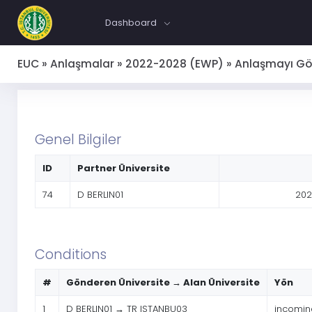
Dashboard
EUC » Anlaşmalar » 2022-2028 (EWP) » Anlaşmayı Gör
Genel Bilgiler
ID
Partner Üniversite
74
D BERLIN01
202
Conditions
#
Gönderen Üniversite → Alan Üniversite
Yön
1
D BERLIN01 → TR ISTANBU03
incomin