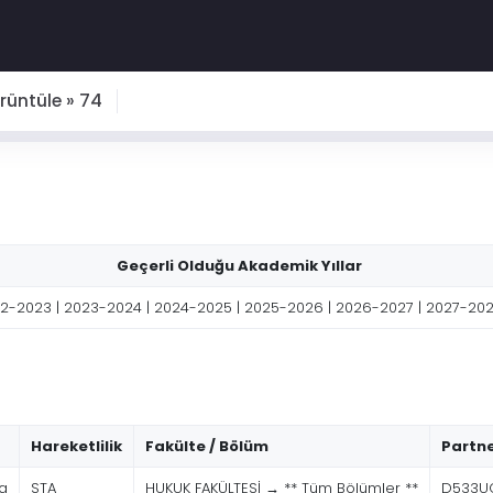
üntüle » 74
Geçerli Olduğu Akademik Yıllar
2-2023 | 2023-2024 | 2024-2025 | 2025-2026 | 2026-2027 | 2027-20
Hareketlilik
Fakülte / Bölüm
Partne
g
STA
HUKUK FAKÜLTESİ → ** Tüm Bölümler **
D533UO