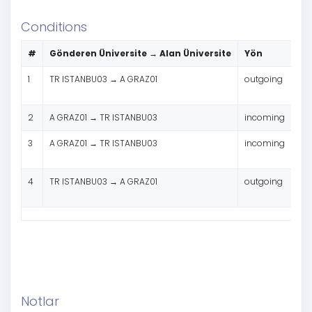
Conditions
#
Gönderen Üniversite → Alan Üniversite
Yön
Har
1
TR ISTANBU03 → A GRAZ01
outgoing
SM
2
A GRAZ01 → TR ISTANBU03
incoming
SM
3
A GRAZ01 → TR ISTANBU03
incoming
ST
4
TR ISTANBU03 → A GRAZ01
outgoing
ST
Notlar