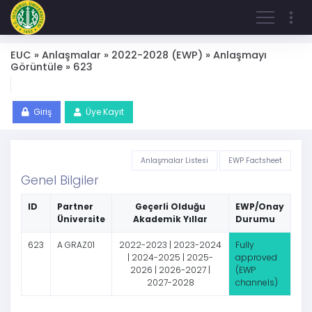
EUC » Anlaşmalar » 2022-2028 (EWP) » Anlaşmayı
Görüntüle » 623
Giriş
Üye Kayıt
Anlaşmalar Listesi
EWP Factsheet
Genel Bilgiler
ID
Partner
Geçerli Olduğu
EWP/Onay
Üniversite
Akademik Yıllar
Durumu
623
A GRAZ01
2022-2023 | 2023-2024
Fully
| 2024-2025 | 2025-
approved
2026 | 2026-2027 |
(EWP
2027-2028
channels)